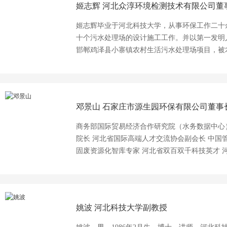
姬志辉
河北众淳环境检测技术有限公司董
姬志辉毕业于河北科技大学，从事环保工作二十
十个污水处理场的设计施工工作。并以第一发明
邯郸鸡泽县小寨镇农村生活污水处理场项目，被
作为高浓度废水处理研究的深耕者，其积极参与
作，并取得了不俗成绩。
邓景山
石家庄市源生园环保有限公司董事
商务部国际贸易经济合作研究院（水务数据中心
院长 河北省国际高端人才交流协会副会长 中国
固废资源化智库专家 河北省双百双千科技英才 
域：以工作站为纽带，致力于海外技术引进来和
污水处理及水生态环境修复行业资深专家，污水
于生态环境科学技术研究、中外技术交流和成果
表性成果：响应国家“一带一路”号召，协助“中
姚波
河北科技大学副教授
20余项，获得发明专利5项，实用新型专利40余
塘、水解码。 是一位秉承“源于生物技术、重建