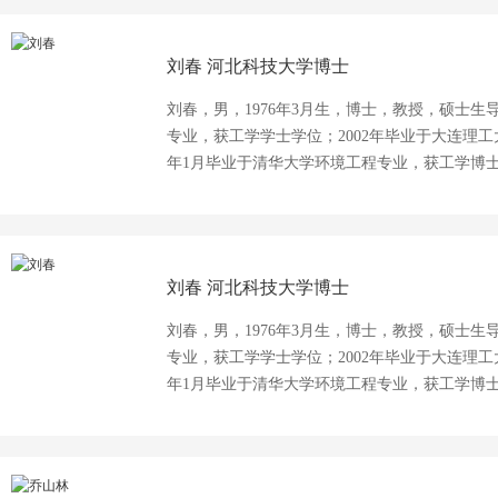
技术等方面开展从基础研究、技术开发到工程实
讯作者公开发表相关论文共100余篇，其中SCI
刘春
河北科技大学博士
研究技术在重金属废水资源化处理与利用、高盐
刘春，男，1976年3月生，博士，教授，硕士生
专业，获工学学士学位；2002年毕业于大连理工
年1月毕业于清华大学环境工程专业，获工学博士
才。主要从事废水处理理论与技术研究，主要研
术、废水高级氧化处理理论与技术、生物脱氮理
长臭氧、光氧光催化技术的研究。近5年来，以*
篇，其中SCI一区、二区论文11篇，EI期刊收录
刘春
河北科技大学博士
和主研各类科研课题30余项，包括国家自然科学
河北省自然科学基金项目4项、河北省应用基础
刘春，男，1976年3月生，博士，教授，硕士生
科技创新项目1项、河北省外专百人计划项目1项
专业，获工学学士学位；2002年毕业于大连理工
等。授权发明专利5项。获河北省科技进步二等奖
年1月毕业于清华大学环境工程专业，获工学博士
才。主要从事废水处理理论与技术研究，主要研
术、废水高级氧化处理理论与技术、生物脱氮理
长臭氧、光氧光催化技术的研究。近5年来，以*
篇，其中SCI一区、二区论文11篇，EI期刊收录