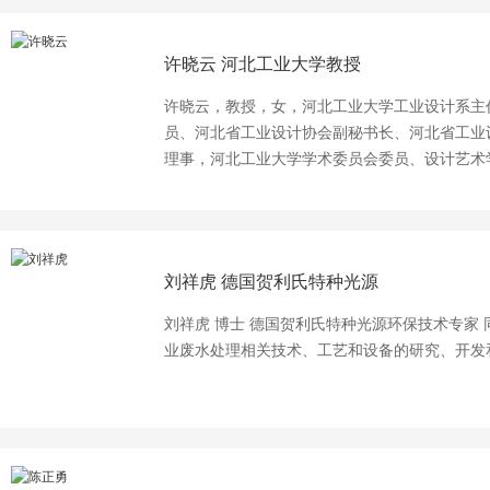
建巴中项目总经理部，2012-2014 2、 轨道板场标准化建设管理，中铁十七、十四局京沪高
学工程与技术领域的科学研究和技术管理工作。
速铁路土建工程一标段制板场，2010 3、 医疗建筑环境标识导向系统研究，河北省建设厅
工程师、正高级工程师。 2001年至今，在河北科技大学从事化学工程与技术领域的科研和
科研项目，2011-2012 4、 工程机械产品可视化定制平台的研究，河北省教育厅科研计划项
许晓云
河北工业大学教授
教学工作。
目，2013-2015 5、 一个基于VRML-Java的减速器虚拟拆装系统的实现，工程图学学报，
许晓云，教授，女，河北工业大学工业设计系主
2008.2 6、 采用Java3D构建虚拟校园技术的研究，工程图学学报，2009.6 7、 连杆机构创新
员、河北省工业设计协会副秘书长、河北省工业
设计的建模与仿真，工程图学学报，2010.4 8、 基于VRML的移动模架造桥机的动态模拟，
理事，河北工业大学学术委员会委员、设计艺术
工程图学学报2010.2 9、 VRML虚拟校园漫游与交互技术，工程图学学报，2011.5 10、 盾
构机动态交互仿真系统的研究与实现，图学学报，20
刘祥虎
德国贺利氏特种光源
刘祥虎 博士 德国贺利氏特种光源环保技术专家
业废水处理相关技术、工艺和设备的研究、开发