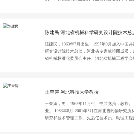
委员，中国机械工业教育协会高等学校机电类学
员，河北省工业设计协会副秘书长河北省工程图
委员会主任委员。 2009、2010年参与策划和筹办第一、二届河北省大学生工业设计创新设
计大赛。2010年起参与策划和筹办河北省第一
陈建民
河北省机械科学研究设计院技术总
第一、二、三届三维设计大赛每年一届。 第一届河北省大学生工业设计创新设计大赛评审
专家，2009年，第一届、第二届全国大学生工业
陈建民，1963年7月出生，1997年9月加入
三维数字化创新设计大赛数字表现方向含工业设计河北
研究设计院技术总监，河北省专家献策团成员，
2011、2013年。第二届河北省大大学生机械
省机械标准化委员会主任、河北省机械工程学会
大赛河北分赛区预赛评审专家，2012年。首届中
长期以来从事科学技术管理、机械及机电一体化技术和机
河北省优秀工业设计奖评奖工作委员会委员、评奖
完成“混凝土梁管自动压浆台车”、“流化冰制备
生工业设计大赛河北赛区评审委员会委员，评审专家，2012
项。主持并参与研究的“潜水电泵关键共性技术开
教育部、铁道部、河北省和石家庄铁道学院教育
三等奖。 发表的论文有《THE ORIENTATION SYSTEM OF THE MOBILE ROBOT BASED
王奎涛
河北科技大学教授
三等奖2项，获河北省高校多媒体教育软件大赛二
ON GPS/GIS/GSM》发表于《Proceedings of the Inter
编3部、副主编2部，参编1部，其中铁道部21世
and Manufacture》、《嵌入式系统概述与
王奎涛，男，1962年11月生。中共党员，教授。 
部，获大连市优秀著作奖科技教材类二等奖1项
制造过程三维重建技术的研究》发表于《河北科
业。 1983年8月-2001年5月在河北省药物
等重要期刊发表教学科研论文40余篇。承担铁
研究和技术管理工作。先后任技术员、助理工程
目10余项，获铁道部南昆线新技术推广二等奖1
2001年至今，在河北科技大学从事化学工程与技术领域的科
奖1项。 业绩： 1、 巴中市政基础设施项目建设数字化演示宣传片方案研究与制作，中国交
于 河北工学院化工机械专业。 1983年8月-2001年5月在河北省药物研究所从事医药工程、化