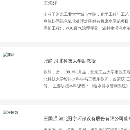
王海洋
毕业于河北工业大学城市学院，化学工程与工艺，
臭氧协同绿色氧化处理难降解有机废水示范项目，
保护工程)，VOC废气治理项目、农村生活污水
生态治理项目方案设计。
张静
河北科技大学副教授
张静，女，1981年1月生，北京工业大学市政
北科技大学给排水科学与工程系教师，曾荣获“三
号。 主要讲授本科课程：《给水排水管网系统》
程：《水体修复理论与技术》、《水循环理论与
处理理论与技术和城市管网系统优化方面研究。
城市建设等方面开展了大量研究工作。先后主持
北省科技支撑计划项目等纵向课题6项，其中合
王国强
河北冠宇环保设备股份有限公司董
省教育厅课题1项，主持河北省科技支撑计划项目
2项；授权国家专利6项；第1作者发表高水平研究
王国强, 男，汉族，党员，出生于1972年8月