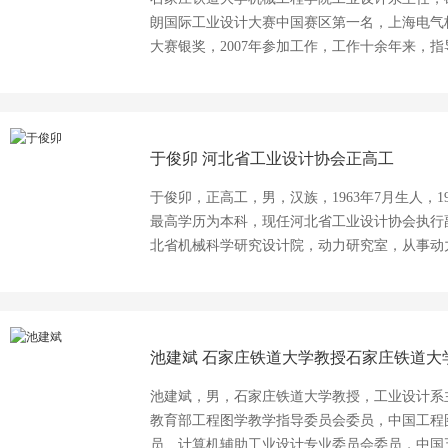
朗国际工业设计大赛中国赛区第一名，上海电气
大赛银奖，2007年参加工作，工作十余年来，
研课题，曾服务于中铁十九局、十七局，铁五院
技等公司，2017年为石家庄泽厚科技有限公司
任教十余年来主要讲授设计思维、计算机辅助设
学教学改革奖一等奖，河北省课堂教学成果奖二
于俊卯
河北省工业设计协会正高工
计制图、产品开发设计等。 主讲内容：1、创新思维应持有的态度 2、创新前的储备工
作 3、思维观念 4、思维技巧与方法
于俊卯，正高工，男，汉族，1963年7月生人，
最高学历为本科，现任河北省工业设计协会执行副会长兼秘书长。 工作
北省机械科学研究设计院，动力研究室，从事动力机
车研究室主任，从事车辆设计与研究；1997-2
技术研究；2007-2017年，院科技发展部部长，
工业设计协会理事，大学毕业后一直在我院从事
咨询服务。
池建斌
石家庄铁道大学教授石家庄铁道大
池建斌，男，石家庄铁道大学教授，工业设计系
教育部工程图学教学指导委员会委员，中国工程
员、计算机辅助工业设计专业委员会委员，中国