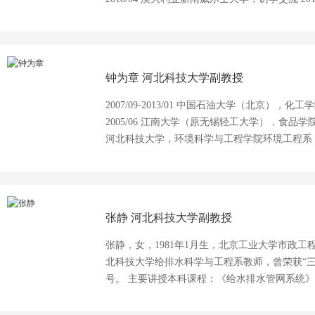
助理 3．研究方向 （1）水污染控制与资源化 
号 年度 人才称号或兼职 1 2020年 第四届“钱易环
（水质与环境）”三等奖 3 2020年 河北科技大学人
杯”中国大学生创业计划竞赛省级二等奖指导教师 5
钟为章
河北科技大学副教授
技竞赛国家一等奖指导教师
2007/09-2013/01 中国石油大学（北京），化
2005/06 江南大学（原无锡轻工大学），食品学院食品系，学士 2．工作
河北科技大学，环境科学与工程学院环境工程系，硕导
2018/06 河北科技大学，环境科学与工程学
2013/07-2015/05 河北科技大学，环境科学与工程学
大利亚澳大利亚联邦大学，访问学者 3．研究方向 （1）生物质固体废物无害化处理与资源
化利用 （2）水污染控制及污水资源化利用 4．人才称号或兼职 序号 年度 人才称号或兼职
张静
河北科技大学副教授
1 2021年 河北省政策科学研究会理事 2 20
国金奖指导教师 3 2019年 河北省电子学会
张静，女，1981年1月生，北京工业大学市政
副主任 4 2018年 河北省三三三人才工程三层次人
北科技大学给排水科学与工程系教师，曾荣获“三
创新中心规模化沼气工程研究室主任
号。 主要讲授本科课程：《给水排水管网系统》
程：《水体修复理论与技术》、《水循环理论与
处理理论与技术和城市管网系统优化方面研究。