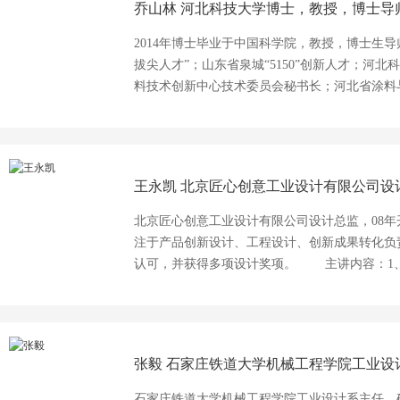
乔山林
河北科技大学博士，教授，博士导
和主研各类科研课题30余项，包括国家自然科学
河北省自然科学基金项目4项、河北省应用基础
2014年博士毕业于中国科学院，教授，博士生导
科技创新项目1项、河北省外专百人计划项目1项
拔尖人才”；山东省泉城“5150”创新人才；河
等。授权发明专利5项。获河北省科技进步二等奖
料技术创新中心技术委员会秘书长；河北省涂料与粘接
科学基金，No. 21805068
王永凯
北京匠心创意工业设计有限公司设
北京匠心创意工业设计有限公司设计总监，08
注于产品创新设计、工程设计、创新成果转化负责
认可，并获得多项设计奖项。 主讲内容：1、产品及品牌策略—深入洞察市场与用户需
求，针对性构想新产品、新服务、新战略、让设计
立统一视觉识别形象，让产品品牌系列化、家族
设计—对产品的造型、图案、色彩或者其结合所
计。4、产品结构设计—针对产品内部结构、机
张毅
石家庄铁道大学机械工程学院工业设
实现各项功能，又要考虑产品结构紧凑外形美观
造、降低成本。
石家庄铁道大学机械工程学院工业设计系主任，