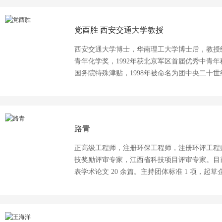
城市建设等方面开展了大量研究工作。先后主持
北省科技支撑计划项目等纵向课题6项，其中合
党酉胜
西安交通大学教授
省教育厅课题1项，主持河北省科技支撑计划项目
2项；授权国家专利6项；第1作者发表高水平研究
西安交通大学博士，华南理工大学博士后，教授级
余篇。
青年化学奖，1992年获北京军区首届优秀中青年科
国务院特殊津贴，1998年被命名为团中央二十世纪
北省委、河北省政府及河北省军区联合表彰为省
路青
正高级工程师，注册环保工程师，注册环评工程
技奖励评审专家，江西省科技项目评审专家。目前申
表学术论文 20 余篇。主持团体标准 1 项，起草
项目 25 项，其中国家级课题 1 项，省级课题3
领先，1 项技术被鉴定被国际先进，本人排名
一等奖，本人排名第一；获中华环保联合会环境