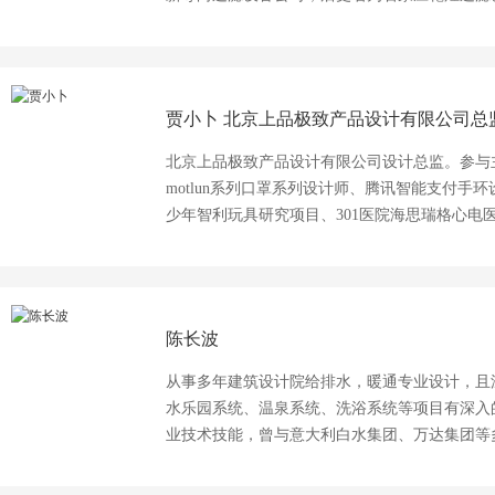
过滤器材、过滤设备及分离产品的研究开发、产
取得了长足的发展。公司产品符合GMP规范要
子、食品、饮料、水处理、化纤、机械等行业，产品销
产品：钛棒烧结滤芯、PE/PA烧结滤芯、不锈钢粉末
贾小卜
北京上品极致产品设计有限公司总
膜、滤袋、钛滤板；钯碳过滤机，催化剂过滤机
器、袋式过滤器、管道过滤器、板框过滤器、呼
北京上品极致产品设计有限公司设计总监。参与
完整性测试仪等。 公司秉承“诚信为本，品质一流，卓越服务”的经营理念以快捷、专业、
motlun系列口罩系列设计师、腾讯智能支付
热情的技术与服务为您解决设备工艺上的需求和
少年智利玩具研究项目、301医院海思瑞格心电医
备。我公司愿与广大客户携手并进，长足发展，
念奖 2014IF卫浴组优秀设计奖 2014美国IDEA
奖和2017中国好设计奖。 主讲内容：从什么是工业设计的概念入手，结合当地的产业
列举一些案例。最后介绍本公司设计的成功案例
陈长波
从事多年建筑设计院给排水，暖通专业设计，且
水乐园系统、温泉系统、洗浴系统等项目有深入
业技术技能，曾与意大利白水集团、万达集团等
前专注于泳池、水乐园、温泉行业的技术方案研
深专家。