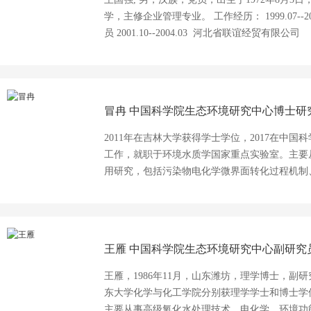
余篇。
学，主修企业管理专业。 工作经历： 1999.07--
员 2001.10--2004.03 河北省联谊经贸有限公司 
科技有限公司 任业务经理 2006年7月，创建
董事长兼总经理，现公司已更名为河北冠宇环保设
北中链企通信息技术有限公司，至今任董事长兼总经
市新华区人大常委——城市建设执委会执委、新华
冒冉
中国科学院生态环境研究中心博士研
环境保护产业协会理事； 2021年至今任石家庄市
会副会长； 2022年5月至今任石家庄市新华区企
2011年在吉林大学获得学士学位，2017在中
选“石家庄市十百千人才工程”创业管理人才； 20
工作，就职于环境水质学国家重点实验室。主要
年度新华区诚信守法民营企业家”； 2018年，获
用研究，包括污染物电化学微界面转化过程机制
业家。
源回收利用等方面。主持国家自然科学基金、国
金、天津市科技计划、政府\/企业委托等项目10余项。在Environ
B: Environ., Water Res., 中国科学
明专利3项。获中国表面工程协会科学技术一等
王雁
中国科学院生态环境研究中心副研究
国科学院院长优秀奖、北京市优秀毕业生。
王雁，1986年11月，山东潍坊，理学博士，副研
东大学化学与化工学院分别获理学学士和博士学位
主要从事高级氧化水处理技术、电化学、环境功能