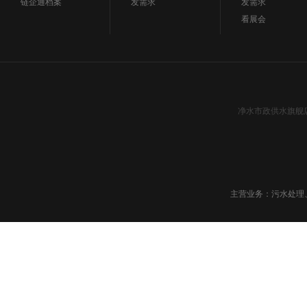
链企通档案
发需求
发需求
看展会
净水市政供水旗舰
主营业务：污水处理