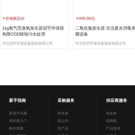
￥
价格面议
/台
￥
800.00
/台
1kg氧气型臭氧发生器冠宇环保脱
二氧化氯发生器 生活废水消毒
色降COD除味污水处理
菌设备
河北冠宇环保设备股份有限公司
河北冠宇环保设备股份有限公司
新手指南
采购服务
供应商服务
新用户注册
找专家
找专家
供应商入门
找公司
找商机
操作指南
找产品
产品发布